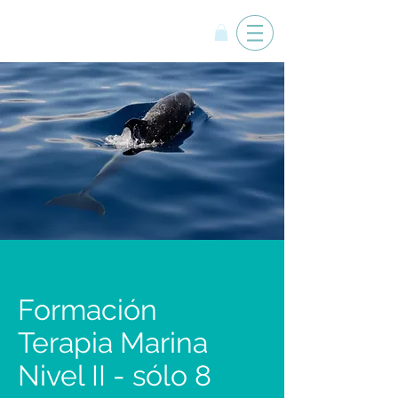
Yemanyá
Formación
Terapia Marina
Nivel II - sólo 8