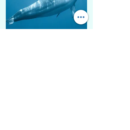
Módulo 4
Mariposa Amarilla &
Delfín Moteado
Clase
Miércoles 31 de Mayo 2023
-
19:00 hrs
Sintonización Miércoles 14 de Junio
2023 - 19:00 hrs