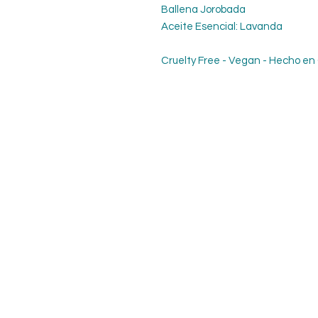
Ballena Jorobada
Aceite Esencial: Lavanda
Cruelty Free - Vegan - Hecho en 
Inicio
Qué es Yemanya
Esencias
Tienda
Cursos y Talleres
Rituales & Ceremonias
Terapias
Tribu