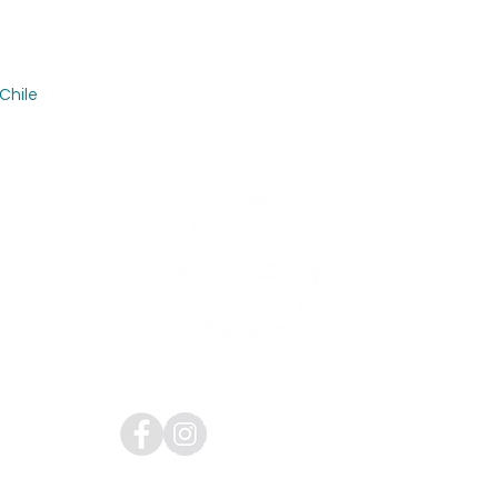
Chile
Contacto:
info
+56 9 882 7487
Santiago - Chile