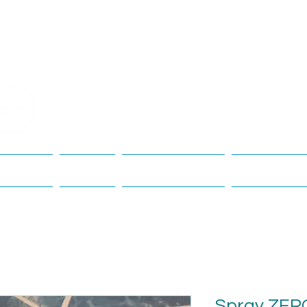
Yemanyá
Esencias
Tienda
Cursos y Talleres
Rituales & C
Spray ZER