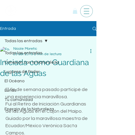
Yemanyá
Entrada
Todas las entradas
Nicole Moretic
Todas las entradas
23 abr 2019
2 min de lectura
Iniciada como Guardiana
Conexión con la Naturaleza
de las Aguas
Lugares de Poder
El Océano
El fin de semana pasado participé de 
Lunas
una experiencia maravillosa.
Tu comunidad
Fui al Retiro de Iniciación Guardianas 
Energía de la Naturaleza
de las Aguas en el Cajón del Maipo.
Guiado por la maravillosa maestra de 
Ecuador/México Verónica Sacta 
Campos.