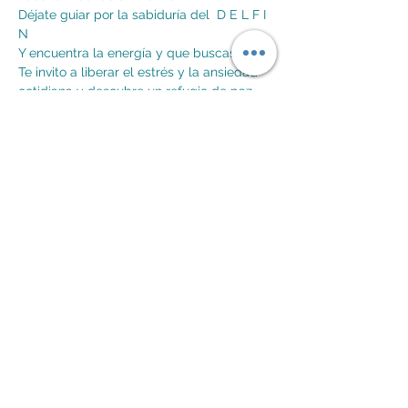
Déjate guiar por la sabiduría del  D E L F I 
N  
Y encuentra la energía y que buscas. 
Te invito a liberar el estrés y la ansiedad 
cotidiana y descubre un refugio de paz 
interior.
Beneficios de la Meditación Marina Delfín:
 Experiencia de calma profunda.
Mostrar más
Compartir este evento